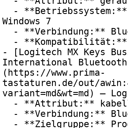
  - **Attribut:** geräuschlos

  - **Betriebssystem:** iOS, Android, Windows XP, 
Windows 7

  - **Verbindung:** Bluetooth, 4G / LTE

  - **Kompatibilität:** Microsoft Windows

- [Logitech MX Keys Bus
International Bluetooth
(https://www.prima-
tastaturen.de/out/awin:
variant=md&wt=md) — Log
  - **Attribut:** kabellos

  - **Verbindung:** Bluetooth

  - **Zielgruppe:** Programmierer
