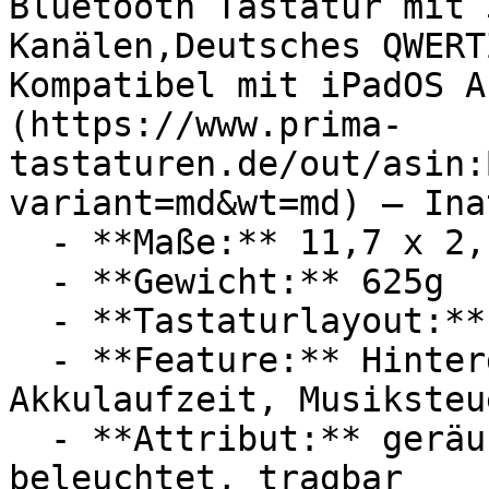
Bluetooth Tastatur mit 
Kanälen,Deutsches QWERT
Kompatibel mit iPadOS A
(https://www.prima-
tastaturen.de/out/asin:
variant=md&wt=md) — Inat
  - **Maße:** 11,7 x 2,1 x 42,5 cm

  - **Gewicht:** 625g

  - **Tastaturlayout:** QWERTZ

  - **Feature:** Hintergrundbeleuchtung, Langer 
Akkulaufzeit, Musiksteu
  - **Attribut:** geräuschlos, vollautomatisch, 
beleuchtet, tragbar
