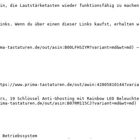
in, die Lautstärketasten wieder funktionsfähig zu machen
inks. Wenn du über einen dieser Links kaufst, erhalten w
ma-tastaturen.de/out/asin:B00LFHSIYM?variant=md&wt=md) —
tps://www.prima-tastaturen.de/out/awin:42805810144?varia
rs, 19 Schlüssel Anti-Ghosting mit Rainbow LED Beleuchte
ima-tastaturen.de/out/asin:B07RM115CJ?variant=md&wt=md) 