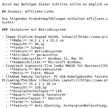
Durch das Befolgen dieser Schritte sollte es möglich se
## Hinweis: Affiliate-Links

Die folgenden Produktempfehlungen enthalten Affiliate-L
nichts.

### Tastaturen mit Betriebssystem

- [Hama Slimline Keypad SK140, Schwarz](https://www.pri
  - **Maße:** 14,2 x 2 x 23,2 cm

  - **Gewicht:** 98,1g

  - **Farbe:** Schwarz

  - **Feature:** Betriebssystem

  - **Attribut:** geräuschlos

  - **Betriebssystem:** Windows 11, Mac OS

  - **Kompatibilität:** Microsoft Windows

- [Logitech Signature Slim Combo MK620 für Business](ht
  - **Feature:** Betriebssystem

  - **Motiv:** Tiere, Mäuse

- [TedGem Gaming Tastatur, PC USB Kabelgebunden Tastatu
PC/Laptop/PS4/Xbox \(Deutsches Layout\)](https://www.pr
  - **Maße:** 15 x 2 x 30 cm

  - **Gewicht:** 220,5g

  - **Displaytechnologie:** LED

  - **Bauart:** Gaming Tastaturen

  - **Tastaturlayout:** Deutsch

  - **Farbe:** Schwarz

  - **Feature:** Anti-Ghosting, Hintergrundbeleuchtung, Betriebssystem
