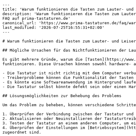
---

title: 'Warum funktionieren die Tasten zum Lauter- und 
description: 'Warum funktionieren die Tasten zum Lauter
FAQ auf prima-tastaturen.de'

canonical_url: 'https://www.prima-tastaturen.de/faq/war
last_modified: '2026-07-25T16:55:31+02:00'

---

# Warum funktionieren die Tasten zum Lauter- und Leiser
## Mögliche Ursachen für das Nichtfunktionieren der Lau
Es gibt mehrere Gründe, warum die [Tasten](https://www.
funktionieren. Diese Ursachen können sowohl hardware- a
- Die Tastatur ist nicht richtig mit dem Computer verbu
- Treiberprobleme können die Funktionalität der Tasten 
- Es könnte eine Softwareanwendung im Hintergrund laufe
- Die Tastatur selbst könnte defekt sein oder einen Har
## Lösungsmöglichkeiten zur Behebung des Problems

Um das Problem zu beheben, können verschiedene Schritte
1. Überprüfen der Verbindung zwischen der Tastatur und 
2. Aktualisieren oder Neuinstallieren der Tastaturtreib
3. Testen der Tastatur an einem anderen Computer, um ei
4. Überprüfen der Einstellungen im [Betriebssystem](htt
zugeordnet sind.
