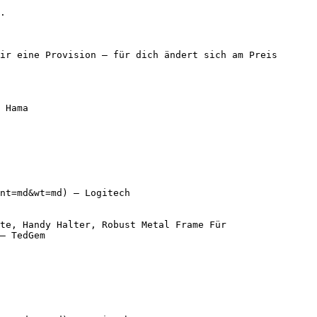
.

ir eine Provision — für dich ändert sich am Preis 
 Hama

nt=md&wt=md) — Logitech

te, Handy Halter, Robust Metal Frame Für 
— TedGem
