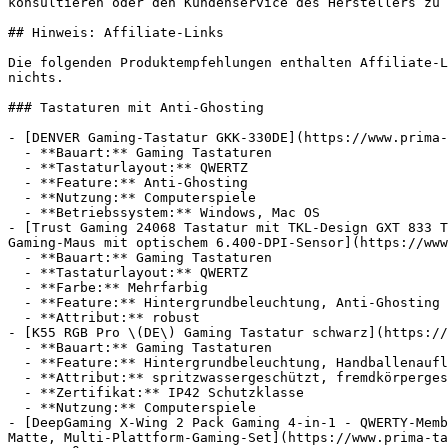
konsultieren oder den Kundenservice des Herstellers zu 
## Hinweis: Affiliate-Links

Die folgenden Produktempfehlungen enthalten Affiliate-L
nichts.

### Tastaturen mit Anti-Ghosting

- [DENVER Gaming-Tastatur GKK-330DE](https://www.prima-
  - **Bauart:** Gaming Tastaturen

  - **Tastaturlayout:** QWERTZ

  - **Feature:** Anti-Ghosting

  - **Nutzung:** Computerspiele

  - **Betriebssystem:** Windows, Mac OS

- [Trust Gaming 24068 Tastatur mit TKL-Design GXT 833 T
Gaming-Maus mit optischem 6.400-DPI-Sensor](https://www
  - **Bauart:** Gaming Tastaturen

  - **Tastaturlayout:** QWERTZ

  - **Farbe:** Mehrfarbig

  - **Feature:** Hintergrundbeleuchtung, Anti-Ghosting

  - **Attribut:** robust

- [K55 RGB Pro \(DE\) Gaming Tastatur schwarz](https://
  - **Bauart:** Gaming Tastaturen

  - **Feature:** Hintergrundbeleuchtung, Handballenauflage, Anti-Ghosting

  - **Attribut:** spritzwassergeschützt, fremdkörpergeschützt, tropfwassergeschützt, geräuschlos

  - **Zertifikat:** IP42 Schutzklasse

  - **Nutzung:** Computerspiele

- [DeepGaming X-Wing 2 Pack Gaming 4-in-1 - QWERTY-Memb
Matte, Multi-Plattform-Gaming-Set](https://www.prima-ta