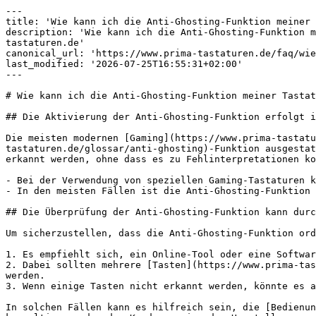
---

title: 'Wie kann ich die Anti-Ghosting-Funktion meiner 
description: 'Wie kann ich die Anti-Ghosting-Funktion m
tastaturen.de'

canonical_url: 'https://www.prima-tastaturen.de/faq/wie
last_modified: '2026-07-25T16:55:31+02:00'

---

# Wie kann ich die Anti-Ghosting-Funktion meiner Tastat
## Die Aktivierung der Anti-Ghosting-Funktion erfolgt i
Die meisten modernen [Gaming](https://www.prima-tastatu
tastaturen.de/glossar/anti-ghosting)-Funktion ausgestat
erkannt werden, ohne dass es zu Fehlinterpretationen ko
- Bei der Verwendung von speziellen Gaming-Tastaturen k
- In den meisten Fällen ist die Anti-Ghosting-Funktion 
## Die Überprüfung der Anti-Ghosting-Funktion kann durc
Um sicherzustellen, dass die Anti-Ghosting-Funktion ord
1. Es empfiehlt sich, ein Online-Tool oder eine Softwar
2. Dabei sollten mehrere [Tasten](https://www.prima-tas
werden.

3. Wenn einige Tasten nicht erkannt werden, könnte es a
In solchen Fällen kann es hilfreich sein, die [Bedienun