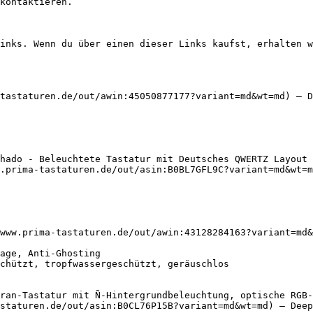
kontaktieren.

inks. Wenn du über einen dieser Links kaufst, erhalten w
tastaturen.de/out/awin:45050877177?variant=md&wt=md) — D
hado - Beleuchtete Tastatur mit Deutsches QWERTZ Layout 
.prima-tastaturen.de/out/asin:B0BL7GFL9C?variant=md&wt=m
www.prima-tastaturen.de/out/awin:43128284163?variant=md&
ran-Tastatur mit Ñ-Hintergrundbeleuchtung, optische RGB-
staturen.de/out/asin:B0CL76P15B?variant=md&wt=md) — Deep