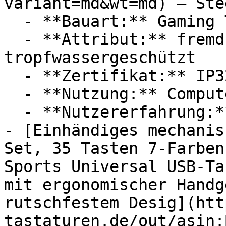
variant=md&wt=md) — Ste
  - **Bauart:** Gaming Tastaturen

  - **Attribut:** fremdkörpergeschützt, 
tropfwassergeschützt

  - **Zertifikat:** IP32 Schutzklasse

  - **Nutzung:** Computerspiele

  - **Nutzererfahrung:** Experten

- [Einhändiges mechanis
Set, 35 Tasten 7-Farben
Sports Universal USB-Ta
mit ergonomischer Handg
rutschfestem Desig](htt
tastaturen.de/out/asin: