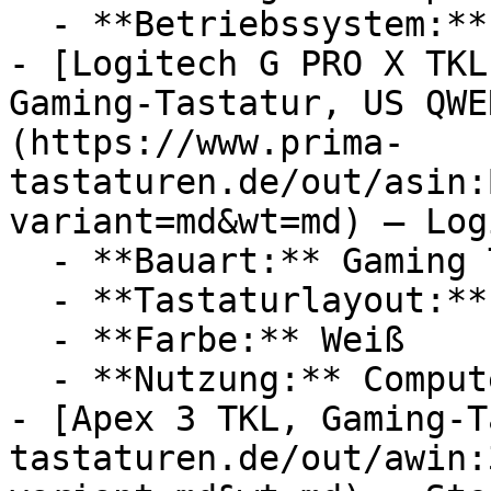
  - **Betriebssystem:** Windows XP

- [Logitech G PRO X TKL
Gaming-Tastatur, US QWE
(https://www.prima-
tastaturen.de/out/asin:
variant=md&wt=md) — Log
  - **Bauart:** Gaming Tastaturen

  - **Tastaturlayout:** QWERTY

  - **Farbe:** Weiß

  - **Nutzung:** Computerspiele

- [Apex 3 TKL, Gaming-T
tastaturen.de/out/awin: