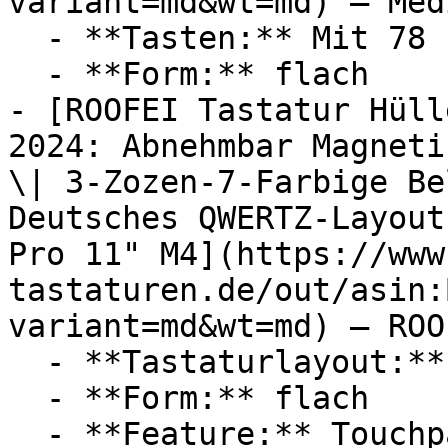
variant=md&wt=md) — Med
  - **Tasten:** Mit 78

  - **Form:** flach

- [ROOFEI Tastatur Hüll
2024: Abnehmbar Magneti
\| 3-Zozen-7-Farbige Be
Deutsches QWERTZ-Layout
Pro 11" M4](https://www
tastaturen.de/out/asin:
variant=md&wt=md) — ROOF
  - **Tastaturlayout:** QWERTZ

  - **Form:** flach

  - **Feature:** Touchpad, Hintergrundbeleuchtung, 