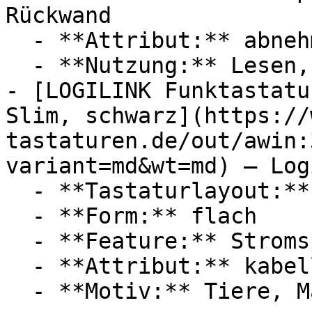
Rückwand

  - **Attribut:** abnehmbar, magnetisch, stabil

  - **Nutzung:** Lesen, Heimwerken

- [LOGILINK Funktastatu
Slim, schwarz](https://
tastaturen.de/out/awin:
variant=md&wt=md) — Log
  - **Tastaturlayout:** Deutsch, QWERTZ

  - **Form:** flach

  - **Feature:** Stromsparmodus

  - **Attribut:** kabellos
