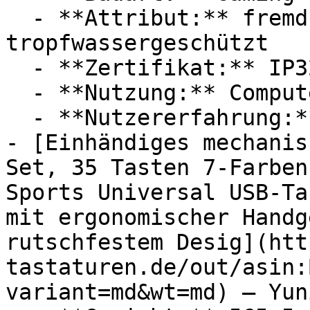
  - **Attribut:** fremdkörpergeschützt, 
tropfwassergeschützt

  - **Zertifikat:** IP32 Schutzklasse

  - **Nutzung:** Computerspiele

  - **Nutzererfahrung:** Experten

- [Einhändiges mechanis
Set, 35 Tasten 7-Farben
Sports Universal USB-Ta
mit ergonomischer Handg
rutschfestem Desig](htt
tastaturen.de/out/asin:
variant=md&wt=md) — Yuni