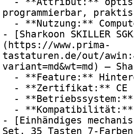
  - **Attribut:** optisch, multifunktional, 
programmierbar, praktisc
  - **Nutzung:** Computerspiele, Joggen

- [Sharkoon SKILLER SGK
(https://www.prima-
tastaturen.de/out/awin:
variant=md&wt=md) — Sha
  - **Feature:** Hintergrundbeleuchtung

  - **Zertifikat:** CE Label, REACH Zertifikat

  - **Betriebssystem:** Windows

  - **Kompatibilität:** Microsoft Windows

- [Einhändiges mechanis
Set, 35 Tasten 7-Farben