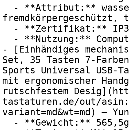
  - **Attribut:** wasserfest, 
fremdkörpergeschützt, t
  - **Zertifikat:** IP32 Schutzklasse

  - **Nutzung:** Computerspiele

- [Einhändiges mechanis
Set, 35 Tasten 7-Farben
Sports Universal USB-Ta
mit ergonomischer Handg
rutschfestem Desig](htt
tastaturen.de/out/asin:
variant=md&wt=md) — Yuni
  - **Gewicht:** 565,5g
