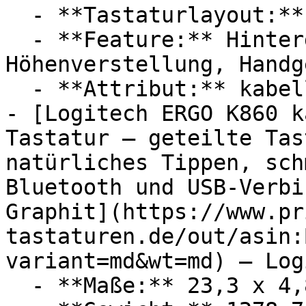
  - **Tastaturlayout:** QWERTZ

  - **Feature:** Hintergrundbeleuchtung, 
Höhenverstellung, Handg
  - **Attribut:** kabellos

- [Logitech ERGO K860 k
Tastatur – geteilte Tas
natürliches Tippen, sch
Bluetooth und USB-Verbi
Graphit](https://www.pr
tastaturen.de/out/asin:
variant=md&wt=md) — Log
  - **Maße:** 23,3 x 4,8 x 45,6 cm
