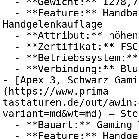
  - **Gewicht:** 1278,7g

  - **Feature:** Handballenauflage, 
Handgelenkauflage

  - **Attribut:** höhenverstellbar, geräuschlos

  - **Zertifikat:** FSC Siegel

  - **Betriebssystem:** Windows

  - **Verbindung:** Bluetooth

- [Apex 3, Schwarz Gami
(https://www.prima-
tastaturen.de/out/awin:
variant=md&wt=md) — Ste
  - **Bauart:** Gaming Tastaturen

  - **Feature:** Handgelenkauflage
